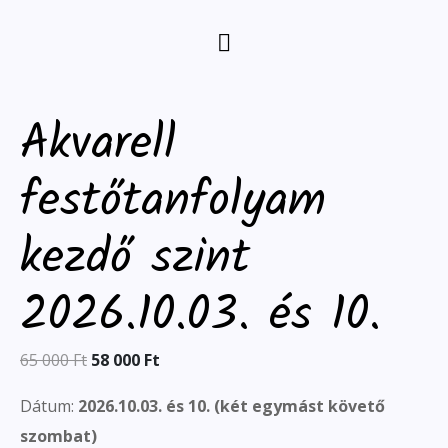
Akvarell
festőtanfolyam
kezdő szint
2026.10.03. és 10.
65 000
Ft
58 000
Ft
Dátum:
2026.10.03. és 10. (két egymást követő
szombat)