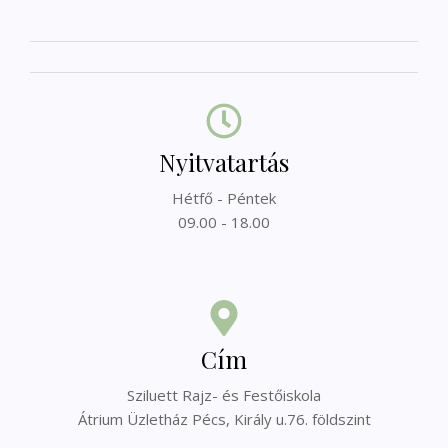
Nyitvatartás
Hétfő - Péntek
09.00 - 18.00
Cím
Sziluett Rajz- és Festőiskola
Átrium Üzletház Pécs, Király u.76. földszint