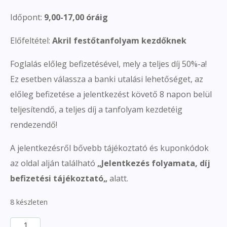
Időpont:
9,00-17,00 óráig
Előfeltétel:
Akril festőtanfolyam kezdőknek
Foglalás előleg befizetésével, mely a teljes díj 50%-a!
Ez esetben válassza a banki utalási lehetőséget, az
előleg befizetése a jelentkezést követő 8 napon belül
teljesítendő, a teljes díj a tanfolyam kezdetéig
rendezendő!
A jelentkezésről bővebb tájékoztató és kuponkódok
az oldal alján található
„
Jelentkezés folyamata, díj
befizetési tájékoztató
„
alatt.
8 készleten