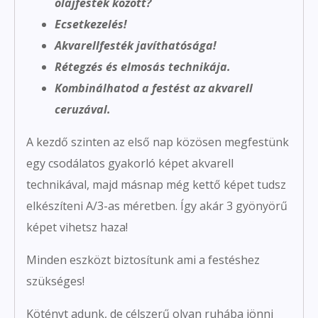
olajfesték között?
Ecsetkezelés!
Akvarellfesték javíthatósága!
Rétegzés és elmosás technikája.
Kombinálhatod a festést az akvarell
ceruzával.
A kezdő szinten az első nap közösen megfestünk
egy csodálatos gyakorló képet akvarell
technikával, majd másnap még kettő képet tudsz
elkészíteni A/3-as méretben. Így akár 3 gyönyörű
képet vihetsz haza!
Minden eszközt biztosítunk ami a festéshez
szükséges!
Kötényt adunk, de célszerű olyan ruhába jönni