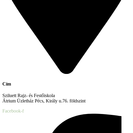
Cím
Sziluett Rajz- és Festőiskola
Átrium Üzletház Pécs, Király u.76. földszint
Facebook-f