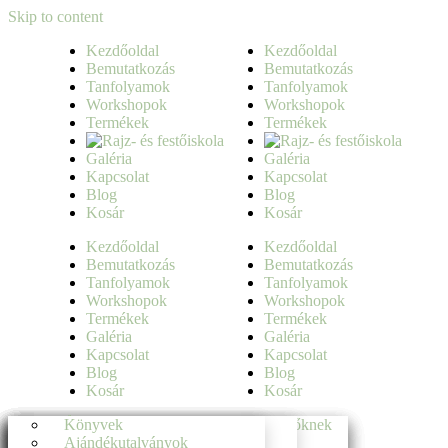
Skip to content
Kezdőoldal
Kezdőoldal
Bemutatkozás
Bemutatkozás
Tanfolyamok
Tanfolyamok
Workshopok
Workshopok
Termékek
Termékek
Galéria
Galéria
Kapcsolat
Kapcsolat
Blog
Blog
Kosár
Kosár
Kezdőoldal
Kezdőoldal
Bemutatkozás
Bemutatkozás
Tanfolyamok
Tanfolyamok
Workshopok
Workshopok
Termékek
Termékek
Galéria
Galéria
Kapcsolat
Kapcsolat
Blog
Blog
Kosár
Kosár
Jobb agyféltekés rajztanfolyam kezdőknek
Élményrajzolás
Könyvek
Jobb agyféltekés rajztanfolyam kezdőknek
Élményrajzolás
Könyvek
Jobb agyféltekés rajztanfolyam kezdőknek
Élményrajzolás
Könyvek
Jobb agyféltekés rajztanfolyam kezdőknek
Élményrajzolás
Könyvek
Rajztanfolyam haladóknak
Élményfestés
Ajándékutalványok
Rajztanfolyam haladóknak
Élményfestés
Ajándékutalványok
Rajztanfolyam haladóknak
Élményfestés
Ajándékutalványok
Rajztanfolyam haladóknak
Élményfestés
Ajándékutalványok