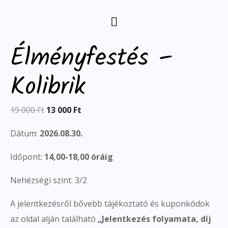
Élményfestés –
Kolibrik
19 000
Ft
13 000
Ft
Dátum:
2026.08.30.
Időpont:
14,00-18,00 óráig
Nehézségi szint: 3/2
A jelentkezésről bővebb tájékoztató és kuponkódok
az oldal alján található
„
Jelentkezés folyamata, díj