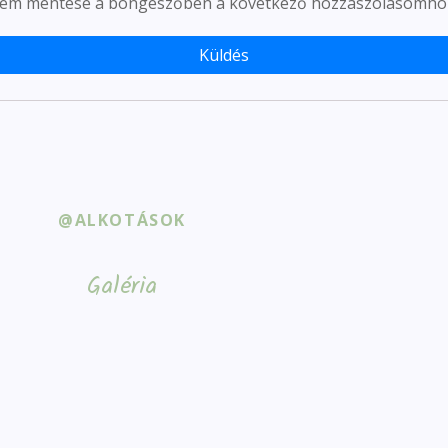
ímem mentése a böngészőben a következő hozzászólásomho
@ALKOTÁSOK
Galéria