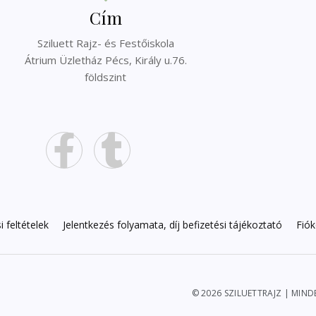
Cím
Sziluett Rajz- és Festőiskola
Átrium Üzletház Pécs, Király u.76.
földszint
 feltételek
Jelentkezés folyamata, díj befizetési tájékoztató
Fió
© 2026 SZILUETTRAJZ | MIN