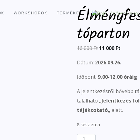
Élményfe
OK
WORKSHOPOK
TERMÉKEK
tóparton
16 000
Ft
11 000
Ft
Dátum:
2026.09.26.
Időpont:
9,00-12,00 óráig
A jelentkezésről bővebb tá
található
„
Jelentkezés fol
tájékoztató
„
alatt.
8 készleten