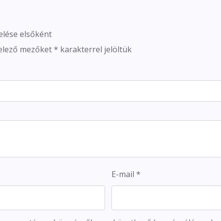
elése elsőként
elező mezőket
*
karakterrel jelöltük
E-mail
*