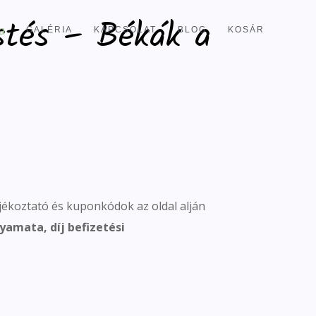
stés – Békák a
GALÉRIA
KAPCSOLAT
BLOG
KOSÁR
jékoztató és kuponkódok az oldal alján
yamata, díj befizetési