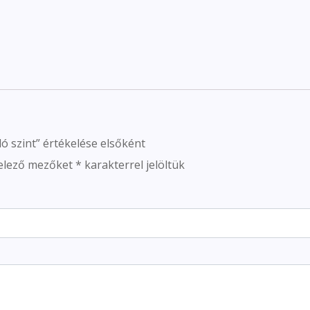
dó szint” értékelése elsőként
elező mezőket
*
karakterrel jelöltük