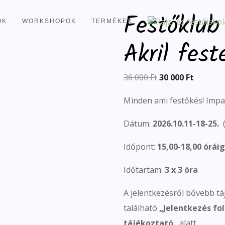
Festőklub
OK
WORKSHOPOK
TERMÉKEK
Akril fest
36 000
Ft
30 000
Ft
Minden ami festőkés! Impa
Dátum:
2026.10.11-18-25.
Időpont:
15,00-18,00 óráig
Időtartam:
3 x 3 óra
A jelentkezésről bővebb tá
található
„
Jelentkezés fol
tájékoztató
„
alatt.