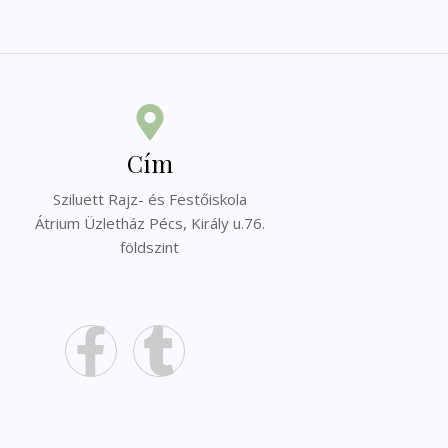
Cím
Sziluett Rajz- és Festőiskola
Átrium Üzletház Pécs, Király u.76.
földszint