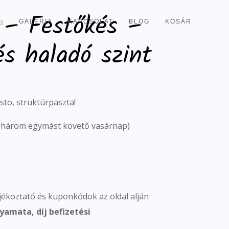
 – Festőkés –
GALÉRIA
KAPCSOLAT
BLOG
KOSÁR
és haladó szint
sto, struktúrpaszta!
(három egymást követő vasárnap)
jékoztató és kuponkódok az oldal alján
yamata, díj befizetési