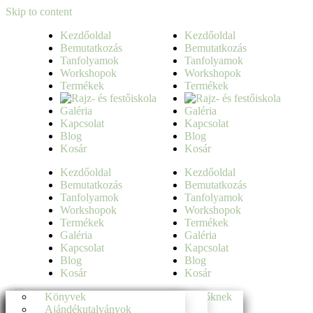
Skip to content
Kezdőoldal
Kezdőoldal
Bemutatkozás
Bemutatkozás
Tanfolyamok
Tanfolyamok
Workshopok
Workshopok
Termékek
Termékek
Galéria
Galéria
Kapcsolat
Kapcsolat
Blog
Blog
Kosár
Kosár
Kezdőoldal
Kezdőoldal
Bemutatkozás
Bemutatkozás
Tanfolyamok
Tanfolyamok
Workshopok
Workshopok
Termékek
Termékek
Galéria
Galéria
Kapcsolat
Kapcsolat
Blog
Blog
Kosár
Kosár
Jobb agyféltekés rajztanfolyam kezdőknek
Élményrajzolás
Könyvek
Jobb agyféltekés rajztanfolyam kezdőknek
Élményrajzolás
Könyvek
Jobb agyféltekés rajztanfolyam kezdőknek
Élményrajzolás
Könyvek
Jobb agyféltekés rajztanfolyam kezdőknek
Élményrajzolás
Könyvek
Rajztanfolyam haladóknak
Élményfestés
Ajándékutalványok
Rajztanfolyam haladóknak
Élményfestés
Ajándékutalványok
Rajztanfolyam haladóknak
Élményfestés
Ajándékutalványok
Rajztanfolyam haladóknak
Élményfestés
Ajándékutalványok