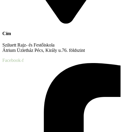
Cím
Sziluett Rajz- és Festőiskola
Átrium Üzletház Pécs, Király u.76. földszint
Facebook-f