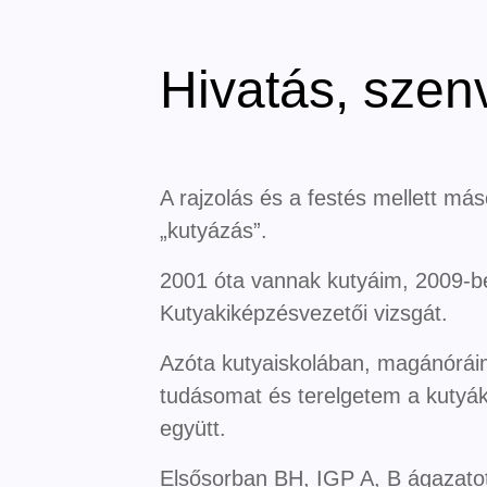
Hivatás, szen
A rajzolás és a festés mellett má
„kutyázás”.
2001 óta vannak kutyáim, 2009-be
Kutyakiképzésvezetői vizsgát.
Azóta kutyaiskolában, magánórái
tudásomat és terelgetem a kutyák
együtt.
Elsősorban BH, IGP A, B ágazatot