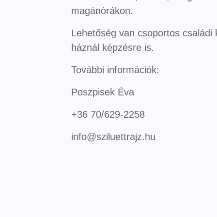
magánórákon.
Lehetőség van csoportos családi 
háznál képzésre is.
További információk:
Poszpisek Éva
+36 70/629-2258
info@sziluettrajz.hu