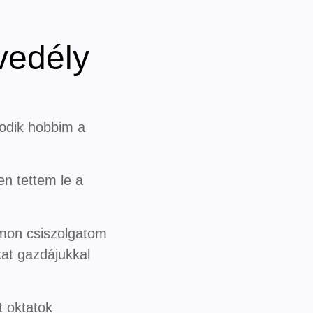
vedély
sodik hobbim a
n tettem le a
mon csiszolgatom
at gazdájukkal
 oktatok