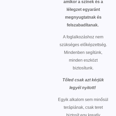
amikor a színek és a
lélegzet egyaránt
megnyugtatnak és
felszabadítanak.
A foglalkozáshoz nem
szükséges előképzettség.
Mindenben segítünk,
minden eszközt
biztosítunk.
Tőled csak azt kérjük
legyél nyitott!
Egyik alkalom sem minősül
terápiának, csak teret
biztosít egy kreatív