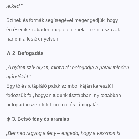
lelked.”
Színek és formák segítségével megengedjük, hogy
érzéseink szabadon megjelenjenek – nem a szavak,
hanem a festék nyelvén.
💧
2. Befogadás
„A nyitott szív olyan, mint a tó: befogadja a patak minden
ajándékát.”
Egy tó és a tápláló patak szimbolikáján keresztül
fedezzük fel, hogyan tudunk tisztábban, nyitottabban
befogadni szeretetet, örömöt és támogatást.
☀️
3. Belső fény és áramlás
„Benned ragyog a fény – engedd, hogy a vásznon is