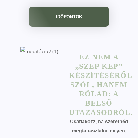
IDŐPONTOK
EZ NEM A
„SZÉP KÉP”
KÉSZÍTÉSÉRŐL
SZÓL, HANEM
RÓLAD: A
BELSŐ
UTAZÁSODRÓL.
Csatlakozz, ha szeretnéd
megtapasztalni, milyen,