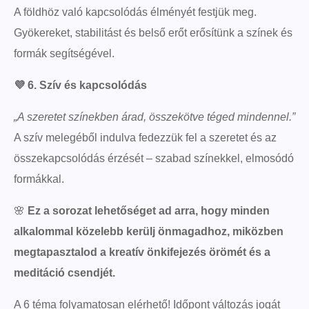
A földhöz való kapcsolódás élményét festjük meg.
Gyökereket, stabilitást és belső erőt erősítünk a színek és
formák segítségével.
💜
6. Szív és kapcsolódás
„A szeretet színekben árad, összekötve téged mindennel.”
A szív melegéből indulva fedezzük fel a szeretet és az
összekapcsolódás érzését – szabad színekkel, elmosódó
formákkal.
🌸
Ez a sorozat lehetőséget ad arra, hogy minden
alkalommal közelebb kerülj önmagadhoz, miközben
megtapasztalod a kreatív önkifejezés örömét és a
meditáció csendjét.
A 6 téma folyamatosan elérhető! Időpont változás jogát