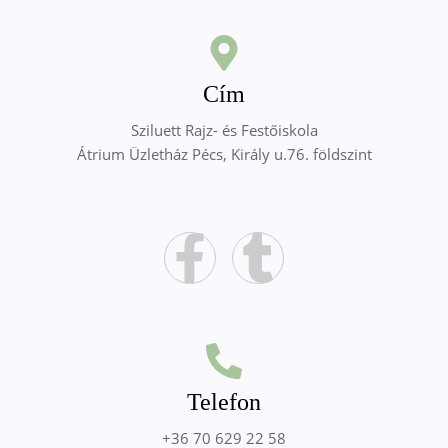
Cím
Sziluett Rajz- és Festőiskola
Átrium Üzletház Pécs, Király u.76. földszint
Telefon
+36 70 629 22 58