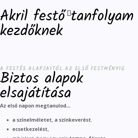
Akril festő tanfolyam
kezdőknek
A FESTÉS ALAPJAITÓL AZ ELSŐ FESTMÉNYIG
Biztos alapok
elsajátítása
Az első napon megtanulod…
a színelméletet, a színkeverést
,
ecsetkezelést,