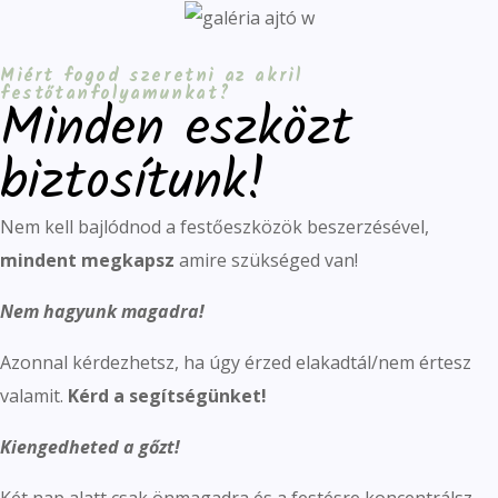
Miért fogod szeretni az akril
festőtanfolyamunkat?
Minden eszközt
biztosítunk!
Nem kell bajlódnod a festőeszközök beszerzésével,
mindent megkapsz
amire szükséged van!
Nem hagyunk magadra!
Azonnal kérdezhetsz, ha úgy érzed elakadtál/nem értesz
valamit.
Kérd a segítségünket!
Kiengedheted a gőzt!