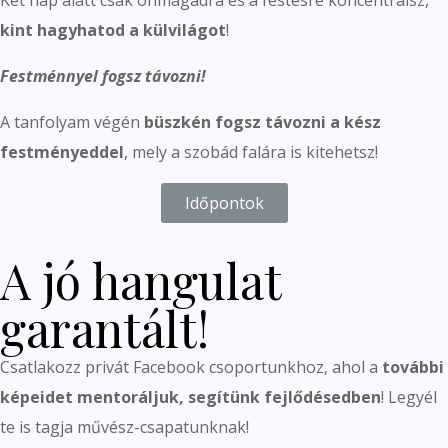
Két nap alatt csak önmagadra és a festésre koncentrálsz,
kint hagyhatod a külvilágot
!
Festménnyel fogsz távozni!
A tanfolyam végén
büszkén fogsz távozni a kész
festményeddel
, mely a szobád falára is kitehetsz!
Időpontok
A jó hangulat
garantált!
Csatlakozz privát Facebook csoportunkhoz, ahol a
további
képeidet mentoráljuk, segítünk fejlődésedben
! Legyél
te is tagja művész-csapatunknak!