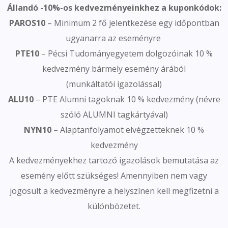
Állandó -10%-os kedvezményeinkhez a kuponkódok:
PAROS10
– Minimum 2 fő jelentkezése egy időpontban
ugyanarra az eseményre
PTE10
– Pécsi Tudományegyetem dolgozóinak 10 %
kedvezmény bármely esemény árából
(munkáltatói igazolással)
ALU10
– PTE Alumni tagoknak 10 % kedvezmény (névre
szóló ALUMNI tagkártyával)
NYN10
– Alaptanfolyamot elvégzetteknek 10 %
kedvezmény
A kedvezményekhez tartozó igazolások bemutatása az
esemény előtt szükséges! Amennyiben nem vagy
jogosult a kedvezményre a helyszínen kell megfizetni a
különbözetet.