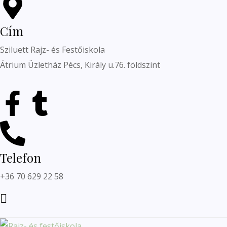
Cím
Sziluett Rajz- és Festőiskola
Átrium Üzletház Pécs, Király u.76. földszint
Telefon
+36 70 629 22 58