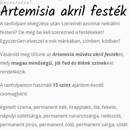
beszerzése!
Artemisia akril festék
A tanfolyam elvégzése után szeretnél azonnal nekiállni
festeni? De még be kell szerezned a festékeket?
Egyszerűen elveszel a sok márkában, színben, kódban?
Vásárold meg tőlünk az
Artemisia művész akril festék
et,
mely
magas minőségű, jól fed és élénk színek
kel
rendelkezik.
A tanfolyamon használt
15 színt
ajánlom kezdő
csomagként:
égetett sziena, permanent kék, krapplakk, lila, fekete,
nápolyi sötétsárga, permanent narancssárga, nedvzöld,
permanent piros, permanent zöld, permanent sárga, sötét