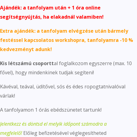
Ajándék: a tanfolyam után + 1 óra online
segítségnyújtás, ha elakadnál valamiben!
Extra ajándék: a tanfolyam elvégzése után bármely
festéssel kapcsolatos workshopra, tanfolyamra -10 %
kedvezményt adunk!
Kis létszámú csoportt
al foglalkozom egyszerre (max. 10
fővel), hogy mindenkinek tudjak segíteni!
Kávéval, teával, üdítővel, sós és édes ropogtatnivalóval
várlak!
A tanfolyamon 1 órás ebédszünetet tartunk!
Jelentkezz és döntsd el melyik időpont számodra a
megfelelő!
Előleg befizetésével véglegesítheted