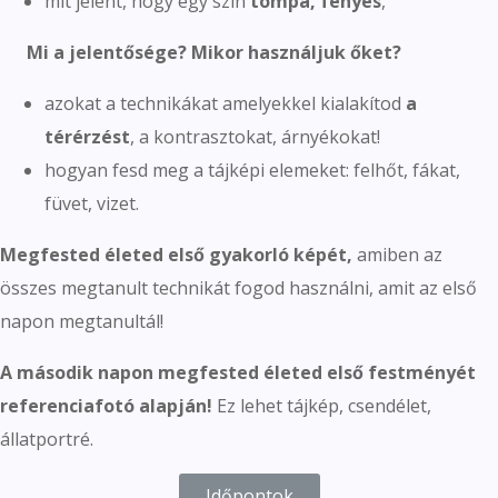
mit jelent, hogy egy szín
tompa, fényes
,
Mi a jelentősége? Mikor használjuk őket?
azokat a technikákat amelyekkel kialakítod
a
térérzést
, a kontrasztokat, árnyékokat!
hogyan fesd meg a tájképi elemeket: felhőt, fákat,
füvet, vizet.
Megfested életed első gyakorló képét,
amiben az
összes megtanult technikát fogod használni, amit az első
napon megtanultál!
A második napon megfested életed első festményét
referenciafotó alapján!
Ez lehet tájkép, csendélet,
állatportré.
Időpontok