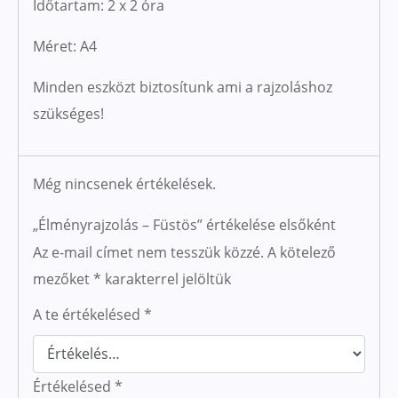
Időtartam: 2 x 2 óra
Méret: A4
Minden eszközt biztosítunk ami a rajzoláshoz
szükséges!
Még nincsenek értékelések.
„Élményrajzolás – Füstös” értékelése elsőként
Az e-mail címet nem tesszük közzé.
A kötelező
mezőket
*
karakterrel jelöltük
A te értékelésed
*
Értékelésed
*