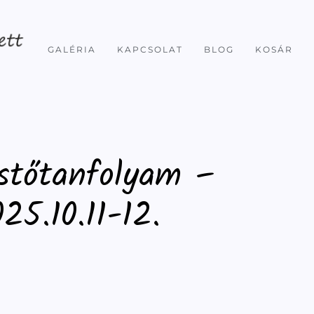
GALÉRIA
KAPCSOLAT
BLOG
KOSÁR
stőtanfolyam –
25.10.11-12.