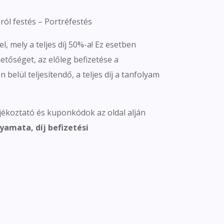
ról festés – Portréfestés
l, mely a teljes díj 50%-a! Ez esetben
hetőséget, az előleg befizetése a
 belül teljesítendő, a teljes díj a tanfolyam
jékoztató és kuponkódok az oldal alján
yamata, díj befizetési