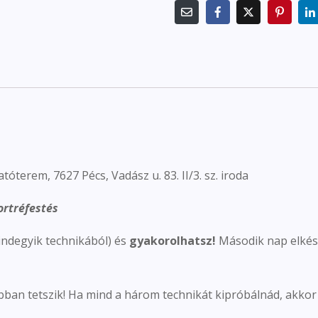
atóterem, 7627 Pécs, Vadász u. 83. II/3. sz. iroda
ortréfestés
indegyik technikából) és
gyakorolhatsz!
Második nap elkés
jobban tetszik! Ha mind a három technikát kipróbálnád, akko