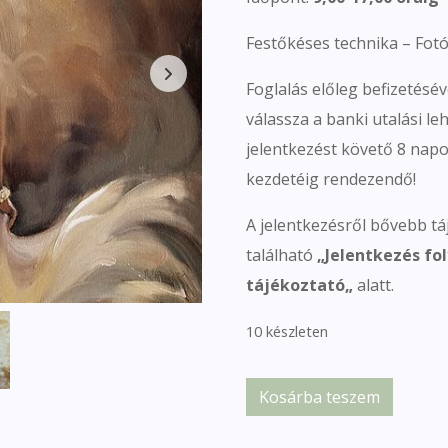
Festőkéses technika – Fotó
Foglalás előleg befizetéséve
válassza a banki utalási le
jelentkezést követő 8 napon
kezdetéig rendezendő!
A jelentkezésről bővebb tá
található
„
Jelentkezés fol
tájékoztató
„
alatt.
10 készleten
Kosárba teszem