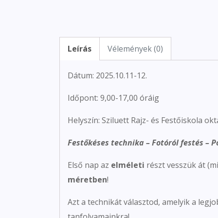
Leírás
Vélemények (0)
Dátum: 2025.10.11-12.
Időpont: 9,00-17,00 óráig
Helyszín: Sziluett Rajz- és Festőiskola okt
Festőkéses technika – Fotóról festés – P
Első nap az
elméleti
részt vesszük át (m
méretben
!
Azt a technikát választod, amelyik a leg
tanfolyamainkra!