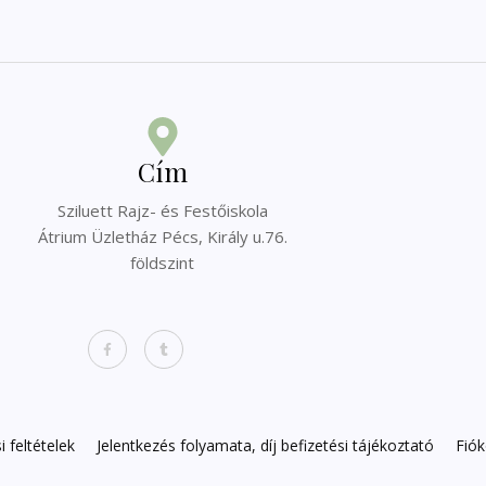
Cím
Sziluett Rajz- és Festőiskola
Átrium Üzletház Pécs, Király u.76.
földszint
 feltételek
Jelentkezés folyamata, díj befizetési tájékoztató
Fió