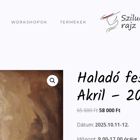
WORKSHOPOK
TERMÉKEK
Haladó fe
Akril – 20
65 000
Ft
58 000
Ft
Dátum:
2025.10.11-12.
Időpont:
9,00-17,00 óráig