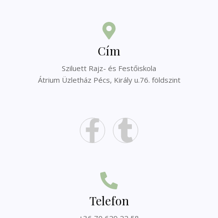
Cím
Sziluett Rajz- és Festőiskola
Átrium Üzletház Pécs, Király u.76. földszint
Telefon