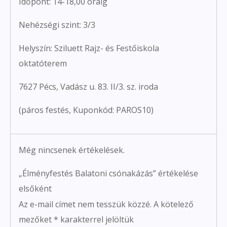
Időpont: 14-18,00 óráig
Nehézségi szint: 3/3
Helyszín: Sziluett Rajz- és Festőiskola
oktatóterem
7627 Pécs, Vadász u. 83. II/3. sz. iroda
(páros festés, Kuponkód: PAROS10)
Még nincsenek értékelések.
„Élményfestés Balatoni csónakázás” értékelése
elsőként
Az e-mail címet nem tesszük közzé.
A kötelező
mezőket
*
karakterrel jelöltük