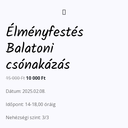
Élményfestés
Balatoni
csónakázás
15 000
Ft
10 000
Ft
Dátum: 2025.02.08.
Időpont: 14-18,00 óráig
Nehézségi szint: 3/3