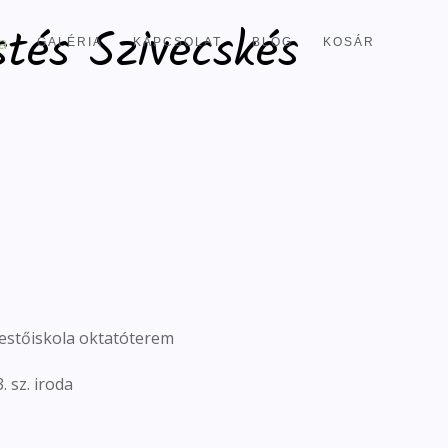
tés Szivecskés
GALÉRIA
KAPCSOLAT
BLOG
KOSÁR
 Festőiskola oktatóterem
. sz. iroda