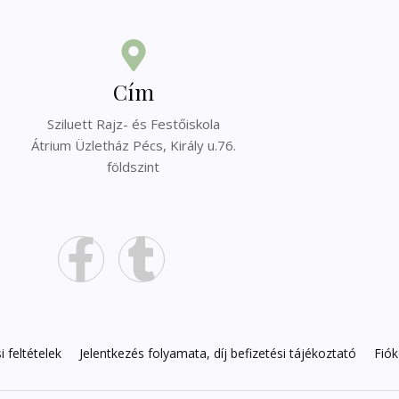
Cím
Sziluett Rajz- és Festőiskola
Átrium Üzletház Pécs, Király u.76.
földszint
 feltételek
Jelentkezés folyamata, díj befizetési tájékoztató
Fió