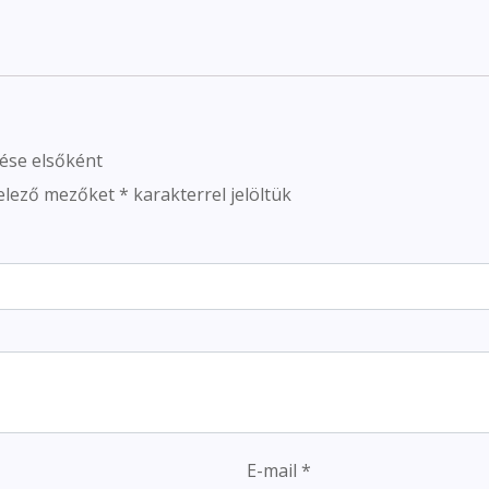
lése elsőként
elező mezőket
*
karakterrel jelöltük
E-mail
*