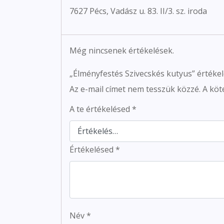
7627 Pécs, Vadász u. 83. II/3. sz. iroda
Még nincsenek értékelések.
„Élményfestés Szivecskés kutyus” értéke
Az e-mail címet nem tesszük közzé.
A köt
A te értékelésed
*
Értékelésed
*
Név
*