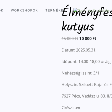
Élményfes
OK
WORKSHOPOK
TERMÉKEK
kutyus
15 000
Ft
10 000
Ft
Dátum: 2025.05.31.
Időpont: 14,00-18,00 óráig
Nehézségi szint: 3/1
Helyszín: Sziluett Rajz- és
7627 Pécs, Vadász u. 83. II/3
7 készleten