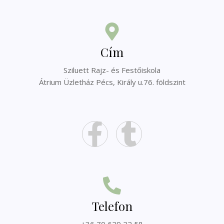
Cím
Sziluett Rajz- és Festőiskola
Átrium Üzletház Pécs, Király u.76. földszint
Telefon