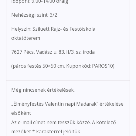
Időpont: 9,00-14,00 óráig
Nehézségi szint: 3/2
Helyszín: Sziluett Rajz- és Festőiskola
oktatóterem
7627 Pécs, Vadász u. 83. II/3. sz. iroda
(páros festés 50×50 cm, Kuponkód: PAROS10)
Még nincsenek értékelések.
„Élményfestés Valentin napi Madarak” értékelése
elsőként
Az e-mail címet nem tesszük közzé.
A kötelező
mezőket
*
karakterrel jelöltük