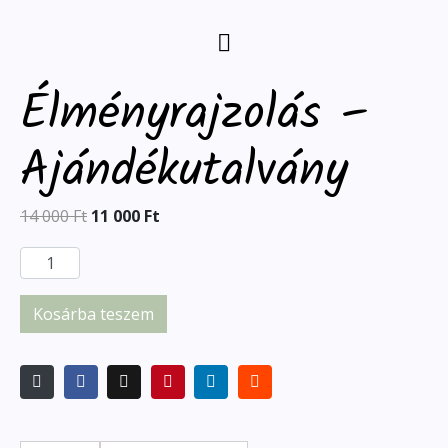
Élményrajzolás –
Ajándékutalvány
14 000
Ft
11 000
Ft
Kosárba teszem