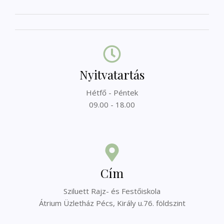
Nyitvatartás
Hétfő - Péntek
09.00 - 18.00
Cím
Sziluett Rajz- és Festőiskola
Átrium Üzletház Pécs, Király u.76. földszint