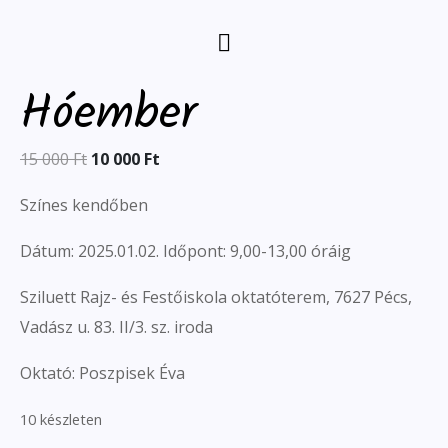
Hóember
15 000
Ft
10 000
Ft
Színes kendőben
Dátum: 2025.01.02. Időpont: 9,00-13,00 óráig
Sziluett Rajz- és Festőiskola oktatóterem, 7627 Pécs,
Vadász u. 83. II/3. sz. iroda
Oktató: Poszpisek Éva
10 készleten