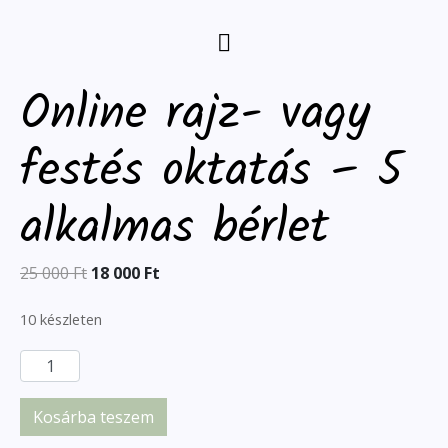
Online rajz- vagy
festés oktatás – 5
alkalmas bérlet
25 000
Ft
18 000
Ft
10 készleten
Kosárba teszem