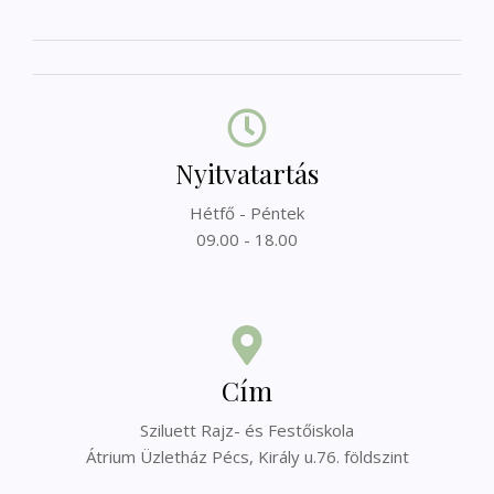
Nyitvatartás
Hétfő - Péntek
09.00 - 18.00
Cím
Sziluett Rajz- és Festőiskola
Átrium Üzletház Pécs, Király u.76. földszint