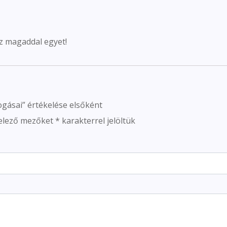
z magaddal egyet!
ogásai” értékelése elsőként
elező mezőket
*
karakterrel jelöltük