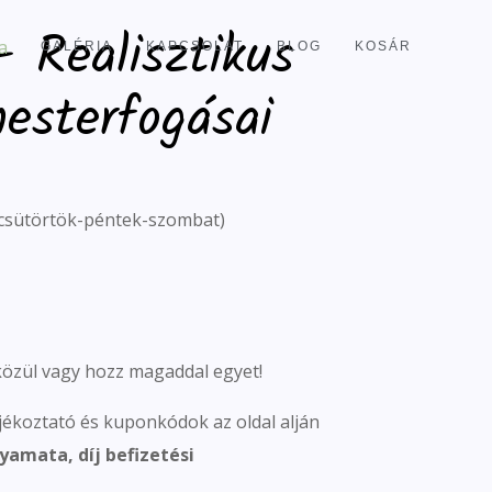
– Realisztikus
GALÉRIA
KAPCSOLAT
BLOG
KOSÁR
mesterfogásai
csütörtök-péntek-szombat)
közül vagy hozz magaddal egyet!
jékoztató és kuponkódok az oldal alján
yamata, díj befizetési