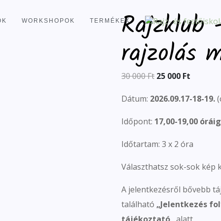
Rajzklub 
OK
WORKSHOPOK
TERMÉKEK
rajzolás 
30 000
Ft
25 000
Ft
Dátum:
2026.09.17-18-19.
(
Időpont:
17,00-19,00 óráig
Időtartam: 3 x 2 óra
Választhatsz sok-sok kép 
A jelentkezésről bővebb tá
található
„
Jelentkezés fol
tájékoztató
„
alatt.