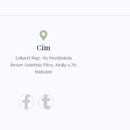
Cím
Sziluett Rajz- és Festőiskola
Átrium Üzletház Pécs, Király u.76.
földszint